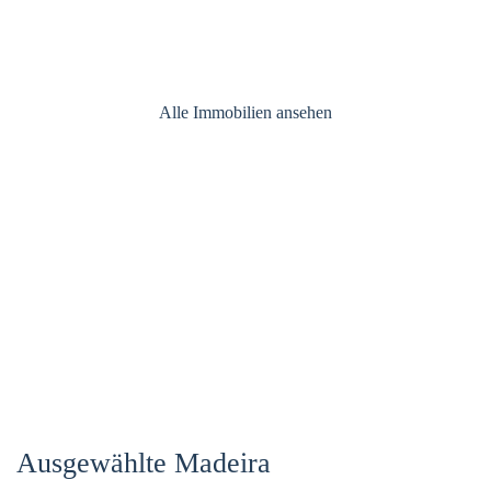
Ferienvermietung &
Immobilienverwaltung
Alle Immobilien ansehen
Ferienvermietung & Immobilienver
Immobilienverwaltung & Fer
Ausgewählte Madeira