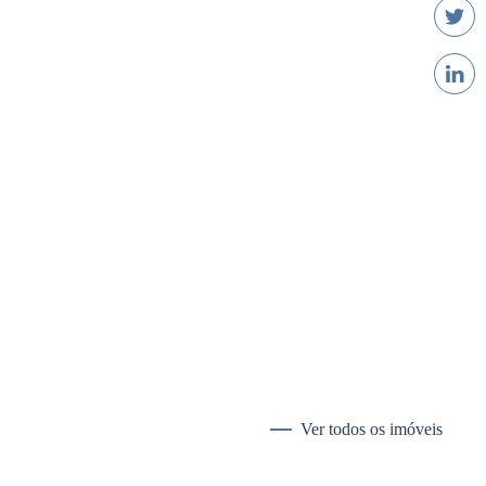
ira
priedades na Madeira
uguer de Férias
Ver todos os imóveis