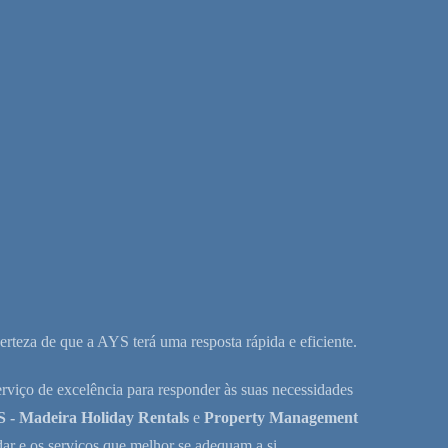
rteza de que a AYS terá uma resposta rápida e eficiente.
erviço de excelência para responder às suas necessidades
 - Madeira Holiday Rentals
e
Property Management
r e os serviços que melhor se adequam a si.