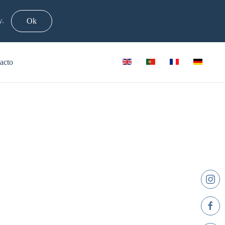
y.
Ok
acto
tão