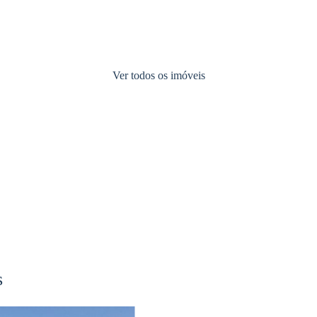
 Propriedades na Made
Ver todos os imóveis
Aluguer de Férias & Gestão de Pro
Gestão de Propriedades & Al
s