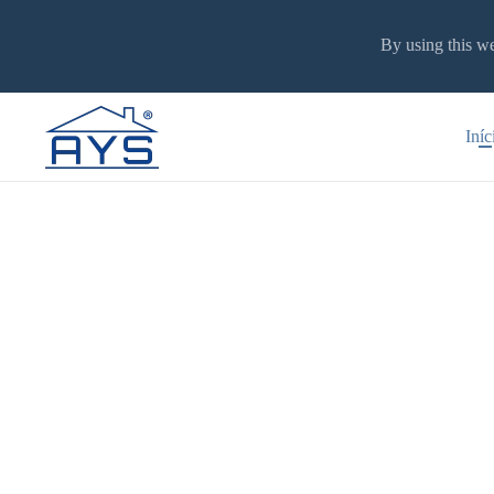
By using this we
Iníc
Al