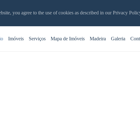
bsite, you agree to the use of cookies as described in our Privacy Polic
io
Imóveis
Serviços
Mapa de Imóveis
Madeira
Galeria
Cont
AYS MADEIRA
uguer de Férias & Ges