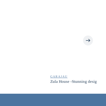
GARAJAU
Zula House -Stunning designer villa in spectacular loca