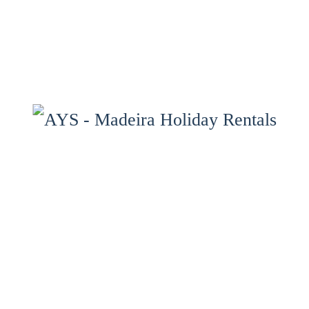
Bienvenue
Propriétés
Services
Carte des propriétés
Madère
Galerie
Contact