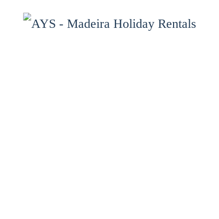
Bienvenue
Propriétés
Services
Carte des propriétés
Madère
Galerie
Contact